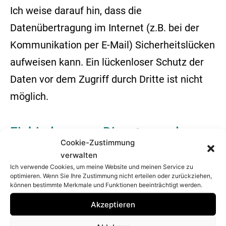
Ich weise darauf hin, dass die
Datenübertragung im Internet (z.B. bei der
Kommunikation per E-Mail) Sicherheitslücken
aufweisen kann. Ein lückenloser Schutz der
Daten vor dem Zugriff durch Dritte ist nicht
möglich.
Einbindung von Diensten und
Cookie-Zustimmung
Inhalten Dritter
verwalten
Ich verwende Cookies, um meine Website und meinen Service zu
optimieren. Wenn Sie Ihre Zustimmung nicht erteilen oder zurückziehen,
Es kann vorkommen, dass innerhalb dieses
können bestimmte Merkmale und Funktionen beeinträchtigt werden.
Onlineangebotes Inhalte Dritter, wie zum
Akzeptieren
Beispiel Videos von YouTube, Kartenmaterial