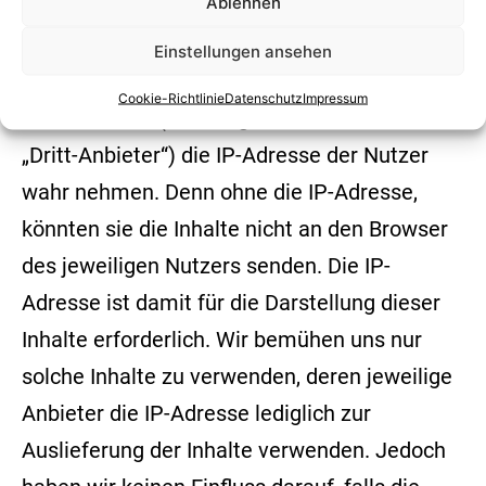
Ablehnen
von Google-Maps, RSS-Feeds oder Grafiken
von anderen Webseiten eingebunden werden.
Einstellungen ansehen
Dies setzt immer voraus, dass die Anbieter
Cookie-Richtlinie
Datenschutz
Impressum
dieser Inhalte (nachfolgend bezeichnet als
„Dritt-Anbieter“) die IP-Adresse der Nutzer
wahr nehmen. Denn ohne die IP-Adresse,
könnten sie die Inhalte nicht an den Browser
des jeweiligen Nutzers senden. Die IP-
Adresse ist damit für die Darstellung dieser
Inhalte erforderlich. Wir bemühen uns nur
solche Inhalte zu verwenden, deren jeweilige
Anbieter die IP-Adresse lediglich zur
Auslieferung der Inhalte verwenden. Jedoch