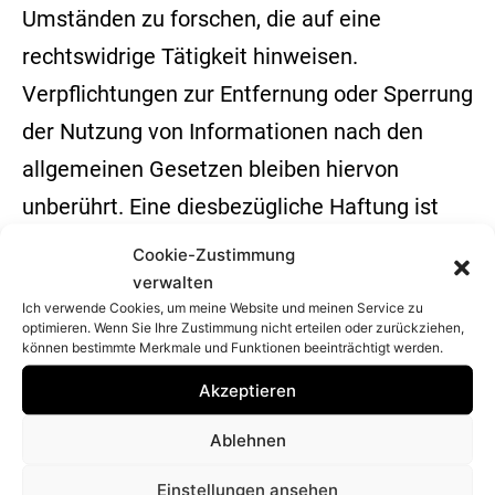
Umständen zu forschen, die auf eine
rechtswidrige Tätigkeit hinweisen.
Verpflichtungen zur Entfernung oder Sperrung
der Nutzung von Informationen nach den
allgemeinen Gesetzen bleiben hiervon
unberührt. Eine diesbezügliche Haftung ist
jedoch erst ab dem Zeitpunkt der Kenntnis
Cookie-Zustimmung
einer konkreten Rechtsverletzung möglich.
verwalten
Ich verwende Cookies, um meine Website und meinen Service zu
Bei Bekanntwerden von entsprechenden
optimieren. Wenn Sie Ihre Zustimmung nicht erteilen oder zurückziehen,
können bestimmte Merkmale und Funktionen beeinträchtigt werden.
Rechtsverletzungen werde ich diese Inhalte
Akzeptieren
umgehend entfernen.
Ablehnen
Haftung für Links
Einstellungen ansehen