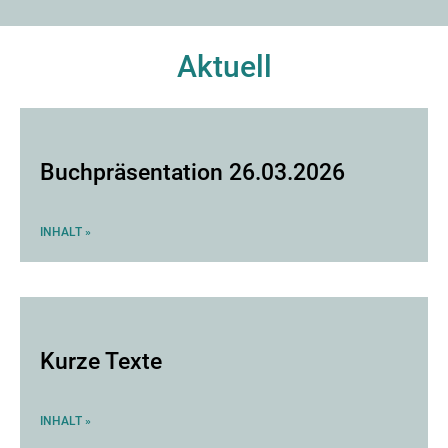
Aktuell
Buchpräsentation 26.03.2026
INHALT »
Kurze Texte
INHALT »